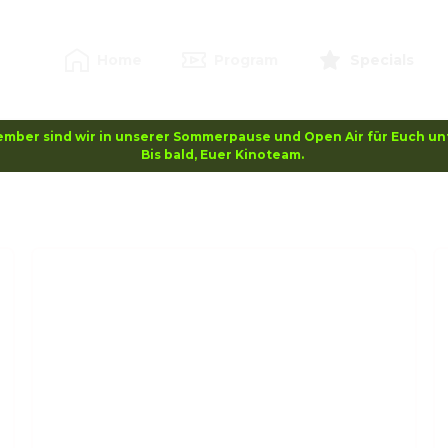
Home
Program
Specials
ember sind wir in unserer Sommerpause und Open Air für Euch unt
Bis bald, Euer Kinoteam. 