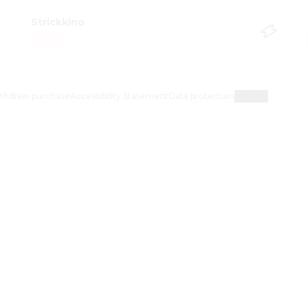
Strickkino
thdraw purchase
Accessibility Statement
Data protection
Cookies