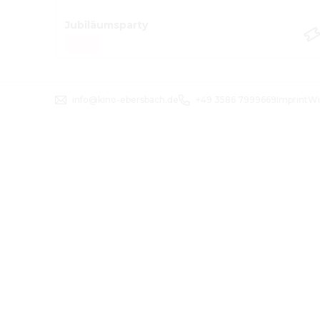
Jubiläumsparty
info@kino-ebersbach.de
+49 3586 7999669
Imprint
Wi